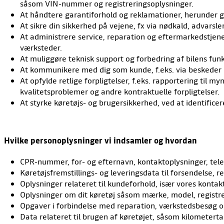
såsom VIN-nummer og registreringsoplysninger.
At håndtere garantiforhold og reklamationer, herunder g
At sikre din sikkerhed på vejene, fx via nødkald, advars
At administrere service, reparation og eftermarkedstjen
værksteder.
At muliggøre teknisk support og forbedring af bilens fun
At kommunikere med dig som kunde, f.eks. via beskeder på
At opfylde retlige forpligtelser, f.eks. rapportering til 
kvalitetsproblemer og andre kontraktuelle forpligtelser.
At styrke køretøjs- og brugersikkerhed, ved at identifice
Hvilke personoplysninger vi indsamler og hvordan
CPR-nummer, for- og efternavn, kontaktoplysninger, te
Køretøjsfremstillings- og leveringsdata til forsendelse, 
Oplysninger relateret til kundeforhold, især vores konta
Oplysninger om dit køretøj såsom mærke, model, registre
Opgaver i forbindelse med reparation, værkstedsbesøg o
Data relateret til brugen af køretøjet, såsom kilometertal