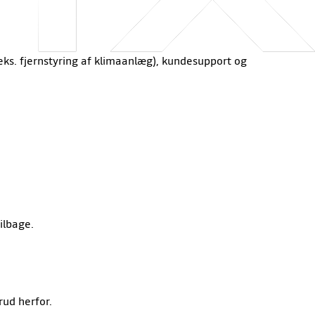
f.eks. fjernstyring af klimaanlæg), kundesupport og
ilbage.
rud herfor.