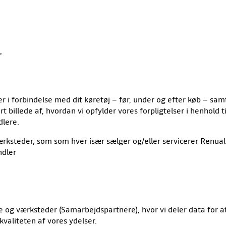
r
er i forbindelse med dit køretøj – før, under og efter køb – s
klart billede af, hvordan vi opfylder vores forpligtelser i henho
dlere.
ærksteder, som som hver især sælger og/eller servicerer Renual
ndler
 og værksteder (Samarbejdspartnere), hvor vi deler data for a
valiteten af vores ydelser.