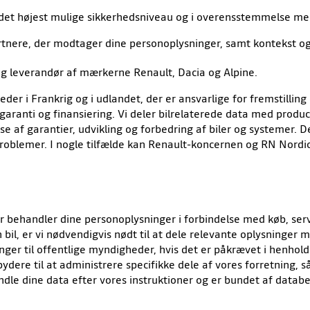
 det højest mulige sikkerhedsniveau og i overensstemmelse me
tnere, der modtager dine personoplysninger, samt kontekst og 
og leverandør af mærkerne Renault, Dacia og Alpine.
der i Frankrig og i udlandet, der er ansvarlige for fremstilling 
 garanti og finansiering. Vi deler bilrelaterede data med prod
se af garantier, udvikling og forbedring af biler og systemer. 
iproblemer. I nogle tilfælde kan Renault-koncernen og RN Nor
behandler dine personoplysninger i forbindelse med køb, servi
bil, er vi nødvendigvis nødt til at dele relevante oplysninger
er til offentlige myndigheder, hvis det er påkrævet i henhold ti
ere til at administrere specifikke dele af vores forretning, s
le dine data efter vores instruktioner og er bundet af databe