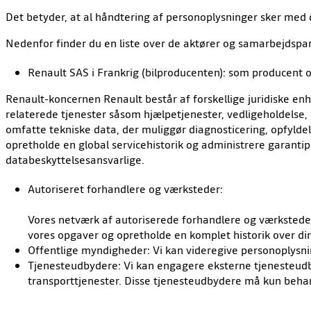
Det betyder, at al håndtering af personoplysninger sker med
Nedenfor finder du en liste over de aktører og samarbejdspar
Renault SAS i Frankrig (bilproducenten): som producent 
Renault-koncernen Renault består af forskellige juridiske enhe
relaterede tjenester såsom hjælpetjenester, vedligeholdelse,
omfatte tekniske data, der muliggør diagnosticering, opfyldel
opretholde en global servicehistorik og administrere garant
databeskyttelsesansvarlige.
Autoriseret forhandlere og værksteder:
Vores netværk af autoriserede forhandlere og værksteder 
vores opgaver og opretholde en komplet historik over din 
Offentlige myndigheder: Vi kan videregive personoplysning
Tjenesteudbydere: Vi kan engagere eksterne tjenesteudbyd
transporttjenester. Disse tjenesteudbydere må kun behand