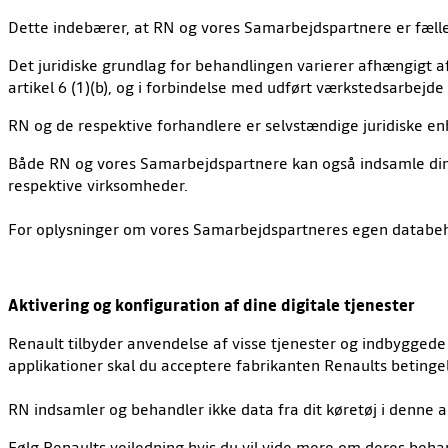
Dette indebærer, at RN og vores Samarbejdspartnere er fælle
Det juridiske grundlag for behandlingen varierer afhængigt af
artikel 6 (1)(b), og i forbindelse med udført værkstedsarbejde de
RN og de respektive forhandlere er selvstændige juridiske en
Både RN og vores Samarbejdspartnere kan også indsamle dine
respektive virksomheder.
For oplysninger om vores Samarbejdspartneres egen databeha
Aktivering og konfiguration af dine digitale tjenester
Renault tilbyder anvendelse af visse tjenester og indbyggede
applikationer skal du acceptere fabrikanten Renaults betinge
RN indsamler og behandler ikke data fra dit køretøj i denne 
Følg Renaults vejledning hvis du vil vide mere om deres beha