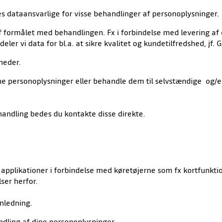
s dataansvarlige for visse behandlinger af personoplysninger.
 formålet med behandlingen. Fx i forbindelse med levering af en
ler vi data for bl.a. at sikre kvalitet og kundetilfredshed, jf. G
heder.
 personoplysninger eller behandle dem til selvstændige og/e
ndling bedes du kontakte disse direkte.
 applikationer i forbindelse med køretøjerne som fx kortfunktio
lser herfor.
anledning.
ndling af dine personoplysninger.