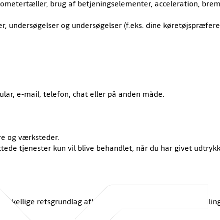
ilometertæller, brug af betjeningselementer, acceleration, bre
er, undersøgelser og undersøgelser (f.eks. dine køretøjspræfere
lar, e-mail, telefon, chat eller på anden måde.
re og værksteder.
uttede tjenester kun vil blive behandlet, når du har givet udt
forskellige retsgrundlag afhængigt af formålet med behandlin