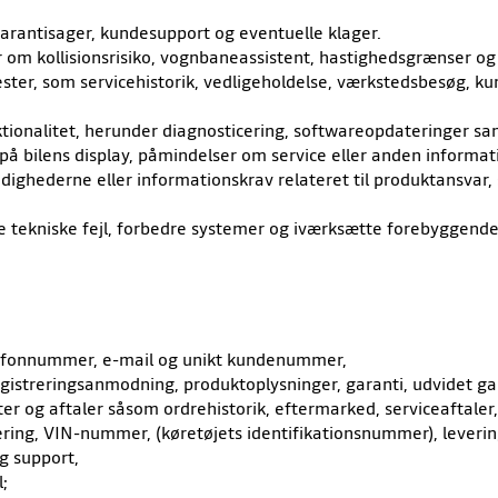
arantisager, kundesupport og eventuelle klager.
ler om kollisionsrisiko, vognbaneassistent, hastighedsgrænser 
ester, som servicehistorik, vedligeholdelse, værkstedsbesøg,
ktionalitet, herunder diagnosticering, softwareopdateringer s
 bilens display, påmindelser om service eller anden informatio
myndighederne eller informationskrav relateret til produktansvar,
re tekniske fejl, forbedre systemer og iværksætte forebyggende 
lefonnummer, e-mail og unikt kundenummer,
registreringsanmodning, produktoplysninger, garanti, udvidet ga
kter og aftaler såsom ordrehistorik, eftermarked, serviceaftal
ring, VIN-nummer, (køretøjets identifikationsnummer), leveri
g support,
;