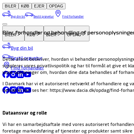
BILER
KØB
EJER
OPDAG
Byg din bil
Bestil prøvetur
Find forhandler
Biler, forhandler og behandling af personoplysninge
BILER
KØB
EJER
OPDAG
Byg din bil
Bestil prøvetur
Dette afsnit beskriver, hvordan vi behandler personoplysning
supplerer vores privatlivspolitik og har til formål at give et 
Find forhandler
visse oplysninger om, hvordan dine data behandles af forhan
I Danmark har vi et autoriseret netværkt af forhandlere og v
netværkt kan ses her: https://www.dacia.dk/opdag/find-forha
Dataansvar og rolle
Vi har en samarbejdsaftale med vores autoriseret forhandlere
foretage markedsføring af tjenester og produkter samt sikre k