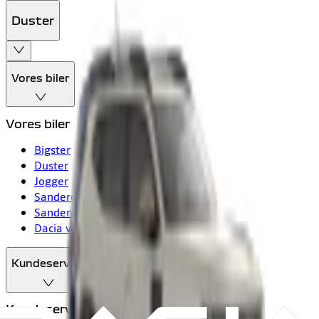
Duster
Vores biler
Vores biler
Bigster
Duster
Jogger
Sandero
Sandero Stepway
Dacia vans
Kundeservice
Kundeservice