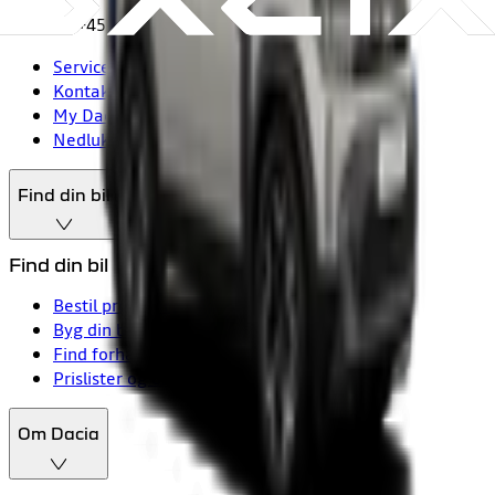
Telefon: +45 39 10 50 20 (man-fre kl. 8-17)
Servicebooking online
Kontakt kundeservice
My Dacia
Nedlukning af 2G/3G-netværk
Find din bil
Find din bil
Bestil prøvetur
Byg din bil
Find forhandler
Prislister og brochurer
Om Dacia